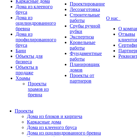
Каркасные дома
Проектирование
Дома из клееного
Лесозаготовка
бруса
Строительные
Дома из
О нас
работы
оцилиндрованного
Срубы ручной
бревна
О компа
рубки
Дома из
Отзывы
Экспертиза
профилированного
клиенто
Кровельные
бруса
Сертифи
работы
Бани
Партнер
Фундаментные
Объекты для
Реквизи
работы
бизнеса
Планировщик
Объекты в
домов
продаже
Проекты от
Храмы
партнеров
Проекты
храмов из
бревна
Проекты
Дома из блоков и кирпича
Каркасные дома
Дома из клееного бруса
Дома из оцилиндрованного бревна