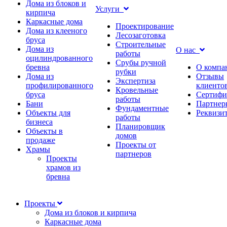
Дома из блоков и
Услуги
кирпича
Каркасные дома
Проектирование
Дома из клееного
Лесозаготовка
бруса
Строительные
Дома из
О нас
работы
оцилиндрованного
Срубы ручной
бревна
О компа
рубки
Дома из
Отзывы
Экспертиза
профилированного
клиенто
Кровельные
бруса
Сертифи
работы
Бани
Партнер
Фундаментные
Объекты для
Реквизи
работы
бизнеса
Планировщик
Объекты в
домов
продаже
Проекты от
Храмы
партнеров
Проекты
храмов из
бревна
Проекты
Дома из блоков и кирпича
Каркасные дома