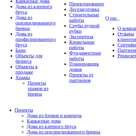
Каркасные дома
Проектирование
Дома из клееного
Лесозаготовка
бруса
Строительные
Дома из
О нас
работы
оцилиндрованного
Срубы ручной
бревна
О компа
рубки
Дома из
Отзывы
Экспертиза
профилированного
клиенто
Кровельные
бруса
Сертифи
работы
Бани
Партнер
Фундаментные
Объекты для
Реквизи
работы
бизнеса
Планировщик
Объекты в
домов
продаже
Проекты от
Храмы
партнеров
Проекты
храмов из
бревна
Проекты
Дома из блоков и кирпича
Каркасные дома
Дома из клееного бруса
Дома из оцилиндрованного бревна