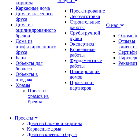
Услуги
кирпича
Каркасные дома
Проектирование
Дома из клееного
Лесозаготовка
бруса
Строительные
Дома из
О нас
работы
оцилиндрованного
Срубы ручной
бревна
О компа
рубки
Дома из
Отзывы
Экспертиза
профилированного
клиенто
Кровельные
бруса
Сертифи
работы
Бани
Партнер
Фундаментные
Объекты для
Реквизи
работы
бизнеса
Планировщик
Объекты в
домов
продаже
Проекты от
Храмы
партнеров
Проекты
храмов из
бревна
Проекты
Дома из блоков и кирпича
Каркасные дома
Дома из клееного бруса